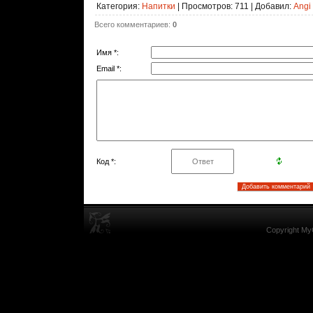
Категория
:
Напитки
|
Просмотров
: 711 |
Добавил
:
Angi
Всего комментариев
:
0
Имя *:
Email *:
Код *:
Copyright My