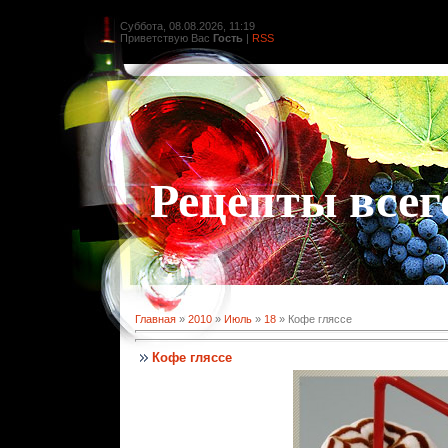
Суббота, 08.08.2026, 11:19
Приветствую Вас
Гость
|
RSS
Рецепты всег
Главная
»
2010
»
Июль
»
18
» Кофе гляссе
Кофе гляссе