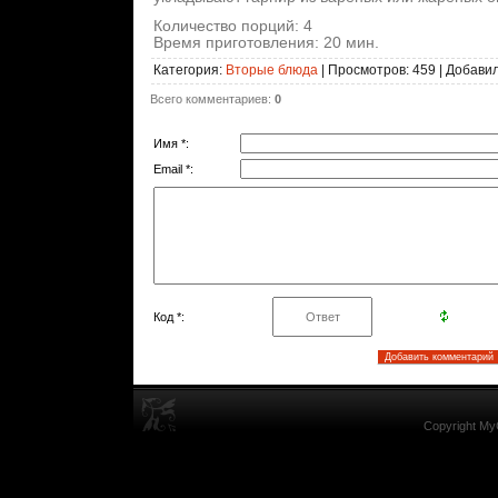
Количество порций: 4
Время приготовления: 20 мин.
Категория
:
Вторые блюда
|
Просмотров
: 459 |
Добави
Всего комментариев
:
0
Имя *:
Email *:
Код *:
Copyright My