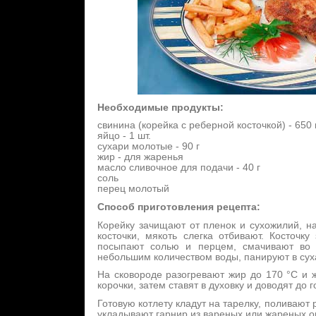
Необходимые продукты:
свинина (корейка с реберной косточкой) - 650 
яйцо - 1 шт.
сухари молотые - 90 г
жир - для жаренья
масло сливочное для подачи - 40 г
соль
перец молотый
Способ приготовления рецепта:
Корейку зачищают от пленок и сухожилий, н
косточки, мякоть слегка отбивают. Косточку
посыпают солью и перцем, смачивают во 
небольшим количеством воды, панируют в сух
На сковороде разогревают жир до 170 °С и 
корочки, затем ставят в духовку и доводят до г
Готовую котлету кладут на тарелку, поливают
укладывают гарнир из вареных или жареных 