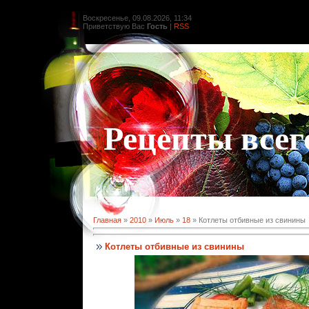
Воскресенье, 09.08.2026, 11:34
Приветствую Вас
Гость
|
RSS
Рецепты всег
Главная
»
2010
»
Июль
»
18
» Котлеты отбивные из свинины
Котлеты отбивные из свинины