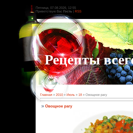
Пятница, 07.08.2026, 12:55
Приветствую Вас
Гость
|
RSS
Рецепты всег
Главная
»
2010
»
Июль
»
18
» Овощное рагу
Овощное рагу