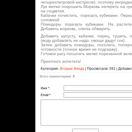
четырехлитровой кастрюле), поэтому ингреди
Лук мелко покрошить.Морковь натереть на ср
на соцветия.
Кабачки почистить, порезать кубиками. Пере
соломкой.
Помидоры порезать кубиками. На растите
Добавить морковь, слегка обжарить.
Добавить капусту, кабачки, перец, тушить,
(воду добавлять не надо, овощи дадут сок).
Затем добавить помидоры, посолить, поперч
готовности (точное время не подскажу).
Готовое рагу посыпать мелко порезанной зел
Приятного аппетита!
Категория
:
Вторые блюда
|
Просмотров
: 591 |
Добави
Всего комментариев
:
0
Имя *:
Email *: