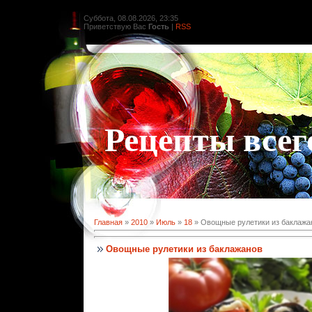
Суббота, 08.08.2026, 23:35
Приветствую Вас
Гость
|
RSS
Рецепты всег
Главная
»
2010
»
Июль
»
18
» Овощные рулетики из баклажа
Овощные рулетики из баклажанов