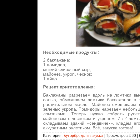
Необходимые продукты:
2 баклажана;
1 помидор;
мягкий сливочный сыр;
майонез, укроп, чеснок;
1 яйцо
Рецепт приготовления:
Баклажаны разрезаем вдоль на ломтики вы
солью, обмакиваем ломтики баклажанов в 
растительном масле. Майонез смешиваем 
зеленью укропа. Помидоры нарезаем небольш
ломтиками. Теперь нужно собрать руле
майонезом с чесноком и укропом. Из 2 ломт
складываем эдакий «сендвичек», кладём ег
аккуратным рулетиком. Всё, закуска готова!
Категория
:
Бутерброды и закуски
|
Просмотров
: 590 |