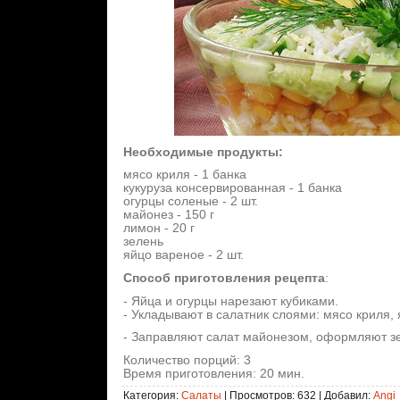
Необходимые продукты:
мясо криля - 1 банка
кукуруза консервированная - 1 банка
огурцы соленые - 2 шт.
майонез - 150 г
лимон - 20 г
зелень
яйцо вареное - 2 шт.
Способ приготовления рецепта
:
- Яйца и огурцы нарезают кубиками.
- Укладывают в салатник слоями: мясо криля, я
- Заправляют салат майонезом, оформляют з
Количество порций: 3
Время приготовления: 20 мин.
Категория
:
Салаты
|
Просмотров
: 632 |
Добавил
:
Angi