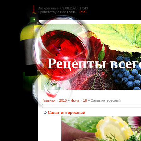
Воскресенье, 09.08.2026, 17:43
Приветствую Вас
Гость
|
RSS
Рецепты всег
Главная
»
2010
»
Июль
»
18
» Салат интересный
Салат интересный