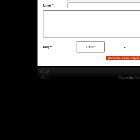
Email *:
Код *:
Copyright My