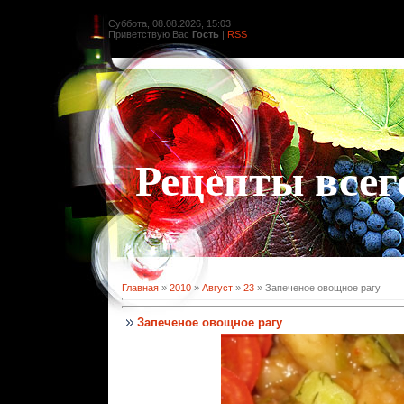
Суббота, 08.08.2026, 15:03
Приветствую Вас
Гость
|
RSS
Рецепты всег
Главная
»
2010
»
Август
»
23
» Запеченое овощное рагу
Запеченое овощное рагу