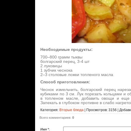
Необходимые продукты:
700–800 грамм тыквы
болгарский перец, 3-4 шт
2 луковицы
1 зубчик чеснока
2–3 столовые ложки топленого масла
Способ приготовления:
Чеснок измельчить, болгарский перец нареза
кубиками по 3 см. Лук порезать кольцами и 
в топленом масле, добавить овощи и еще 
Запекать в глубоком противне в слабо нагрето
Категория
:
Вторые блюда
|
Просмотров
: 3156 |
Добав
Всего комментариев
:
0
Имя *: